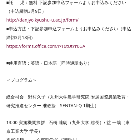
■託 児：無料 下記参加申込フォームよりお申込みください
（申込締切3月9日）
http://danjyo.kyushu-u.ac.jp/form/
■申込方法：下記参加申込フォームよりお申込みください（申込
締切3月18日)
https://forms.office.com/r/16tUtYr6GA
■使用言語：英語・日本語（同時通訳あり）
＜プログラム＞
総合司会 野村久子（九州大学農学研究院 附属国際農業教育・
研究推進センター 准教授 SENTAN-Q 1期生）
13:00 実施機関挨拶 石橋 達朗（九州大学 総長）/ 益 一哉（東
京工業大学 学長）
来賓挨拶 文部科学省（調整中）