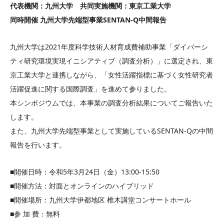
代表機関：九州大学 共同実施機関：東京工業大学
同時開催 九州大学先端型事業SENTAN-Q中間報告
九州大学は2021年度科学技術人材育成費補助事業「ダイバーシ
ティ研究環境実現イニシアティブ（調査分析）」に選定され、東
京工業大学と連携しながら、「女性活躍指標に基づく女性研究者
活躍促進に関する国際調査」を進めて参りました。
本シンポジウムでは、本事業の調査分析結果についてご報告いた
します。
また、九州大学先端型事業として実施しているSENTAN-Qの中間
報告を行います。
■開催日時：令和5年3月24日（金）13:00-15:50
■開催方法：対面とオンラインのハイブリッド
■開催場所：九州大学伊都地区 椎木講堂コンサートホール
■参 加 費：無料