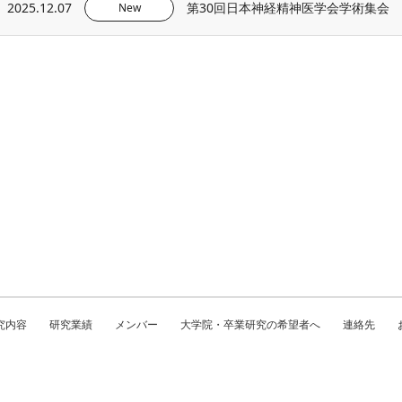
2025.12.07
第30回日本神経精神医学会学術集会
New
究内容
研究業績
メンバー
大学院・卒業研究の希望者へ
連絡先
© 国立大学法人九州大学大学院 人文科学研究院 太田研究室