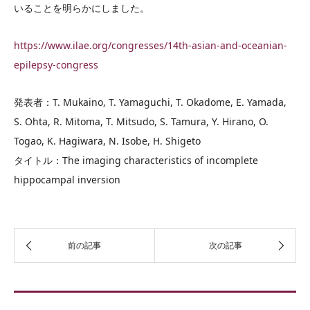
いることを明らかにしました。
https://www.ilae.org/congresses/14th-asian-and-oceanian-
epilepsy-congress
発表者：T. Mukaino, T. Yamaguchi, T. Okadome, E. Yamada,
S. Ohta, R. Mitoma, T. Mitsudo, S. Tamura, Y. Hirano, O.
Togao, K. Hagiwara, N. Isobe, H. Shigeto
タイトル：The imaging characteristics of incomplete
hippocampal inversion